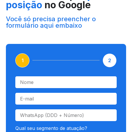
posição
no Google
Você só precisa preencher o
formulário aqui embaixo
1
2
Qual seu segmento de atuação?