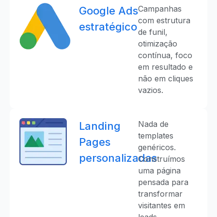
Campanhas
Google Ads
com estrutura
estratégico
de funil,
otimização
contínua, foco
em resultado e
não em cliques
vazios.
Nada de
Landing
templates
Pages
genéricos.
personalizadas
Construímos
uma página
pensada para
transformar
visitantes em
leads